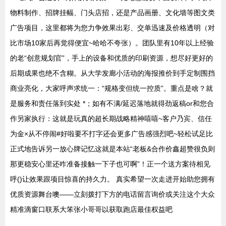
物料制作、招牌挂幅、门头店招，还是产品画册、文化墙等图文类
广告项目，这里都将为您力争效果出彩、交单迅速及价格透明（对
比市场10家后再觉得便宜~哈哈不夸张）。团队里有10年以上经验
的老“创意规划官”，手上的设备和优质的印刷资源，想尽好更好的
后期成果也绝不含糊。从大学发廊小活动的海报推价到手定制围挡
商业亮化，大家呼声求统一：“规格变但统一控质”。重点是啥？就
是服务和责任落到实处 *；如有不满/延迟落地就得劲返稿or和您合
作另家执行：这就是玩真的超长期战略精神嘻嘻~客户乃宾、信任
为金×从不停闹#好啦要不打字还会更多广告感强烈吧~轻松试足比
正式地告诉另一放心牌记忆这就是本站“老板&合作价鑫超赞很负则
那更稳安心里还咋准备接触一下子也可啊”！正一个送方案待相见
呼()让效果跟项目惊喜的持久力。 真实希望一次走进开始助您拥有
优质资源舞台噢——立刻拨打下方的电话留言询价或关注这个大众
精准滴窗口联系大笨张小哥哥以获取跑店最佳权益吧