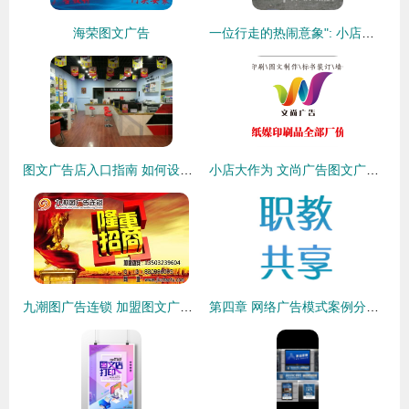
海荣图文广告
一位行走的热闹意象": 小店的两家生意——《数码快印》: 当按键咔嚓卡断的一秒,你的办正文吐字——“到时代,留住漂泊”
图文广告店入口指南 如何设计才能吸引客户进店？
小店大作为 文尚广告图文广告的用心之道
九潮图广告连锁 加盟图文广告领域的创新赋能者
第四章 网络广告模式案例分析 图文广告的创新与实践